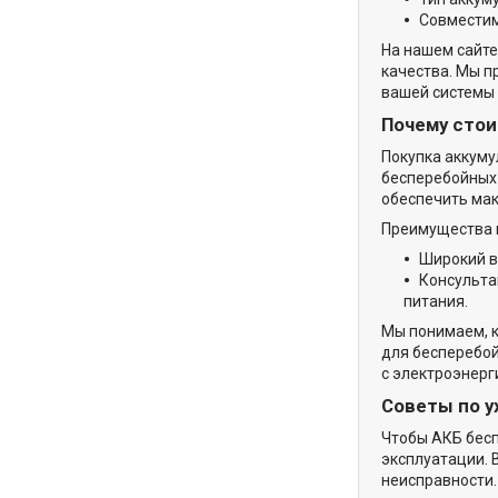
Совместим
На нашем сайте
качества. Мы п
вашей системы 
Почему стои
Покупка аккуму
бесперебойных 
обеспечить ма
Преимущества п
Широкий в
Консульта
питания.
Мы понимаем, к
для бесперебой
с электроэнерг
Советы по у
Чтобы АКБ бесп
эксплуатации. 
неисправности.