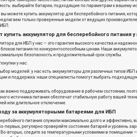
ость: выбирайте батареи, подходящие по параметрам к вашему ис
 вы можете купить аккумулятор для бесперебойного питания, кото
редлагаем только проверенные модели от ведущих производителе
ИБП.
т купить аккумулятор для бесперебойного питания у 
лятора для ИБП у нас — это гарантия высокого качества и надежн
блоков питания по конкурентоспособным ценам. Наши аккумулятор
ксимальную безопасность и продолжительный срок службы.
окупки у нас:
ыбор моделей: у нас есть аккумуляторы для различных типов ИБП и
ции и поддержка: наши специалисты помогут выбрать подходящую
ак важно поддерживать оборудование в рабочем состоянии, поэ
ного источника питания обеспечат стабильную работу вашей техн
ией или длительное отключение.
ходу за аккумуляторными батареями для ИБП
еребойного питания служили максимально долго и эффективно, в
Во-первых, регулярно проверяйте состояние батарей и уровень за
 Во-вторых, следите за температурными условиями в помещении 