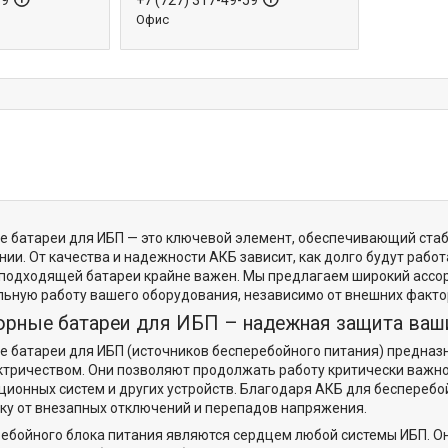
59
+7 (727) 317-49-59
Офис
 батареи для ИБП — это ключевой элемент, обеспечивающий стаб
ии. От качества и надежности АКБ зависит, как долго будут рабо
подходящей батареи крайне важен. Мы предлагаем широкий ассор
льную работу вашего оборудования, независимо от внешних факто
рные батареи для ИБП – надежная защита ваш
 батареи для ИБП (источников бесперебойного питания) предназн
ктричеством. Они позволяют продолжать работу критически важно
ионных систем и других устройств. Благодаря АКБ для бесперебо
ку от внезапных отключений и перепадов напряжения.
ебойного блока питания являются сердцем любой системы ИБП. О