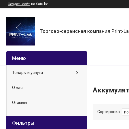
Создать сайт
на Satu.kz
Торгово-сервисная компания Print-L
Товары и услуги
О нас
Аккумулят
Отзывы
Фильтры