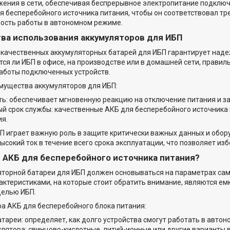
ения в сети, обеспечивая беспрерывное электропитание подключ
я бесперебойного источника питания, чтобы он соответствовал т
ость работы в автономном режиме.
ва использования аккумуляторов для ИБП
качественных аккумуляторных батарей для ИБП гарантирует наде
ется ли ИБП в офисе, на производстве или в домашней сети, прави
аботы подключенных устройств.
мущества аккумуляторов для ИБП:
ь: обеспечивает мгновенную реакцию на отключение питания и з
й срок службы: качественные АКБ для бесперебойного источника 
я.
П играет важную роль в защите критически важных данных и обо
ысокий ток в течение всего срока эксплуатации, что позволяет и
 АКБ для бесперебойного источника питания?
торной батареи для ИБП должен основываться на параметрах сам
ктеристиками, на которые стоит обратить внимание, являются емк
делью ИБП.
а АКБ для бесперебойного блока питания:
атареи: определяет, как долго устройства смогут работать в авто
улятора: свинцово-кислотные, литий-ионные или другие варианты в