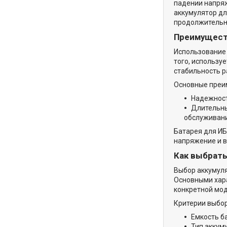
падении напряж
аккумулятор дл
продолжительн
Преимущест
Использование 
того, использу
стабильность р
Основные преи
Надежност
Длительны
обслуживани
Батарея для ИБ
напряжение и в
Как выбрать
Выбор аккумуля
Основными хара
конкретной мо
Критерии выбор
Емкость б
Тип аккум