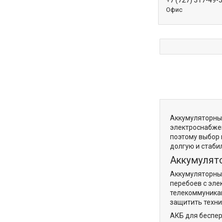
+7 (727) 317-49-
Офис
Аккумуляторные
электроснабжен
поэтому выбор 
долгую и стаби
Аккумулято
Аккумуляторные
перебоев с эле
телекоммуникац
защитить техни
АКБ для беспер