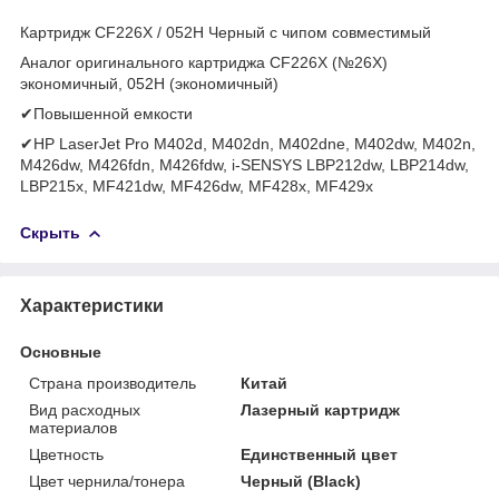
Картридж CF226X / 052H Черный с чипом совместимый
Аналог оригинального картриджа CF226X (№26X)
экономичный, 052H (экономичный)
✔Повышенной емкости
✔HP LaserJet Pro M402d, M402dn, M402dne, M402dw, M402n,
M426dw, M426fdn, M426fdw, i-SENSYS LBP212dw, LBP214dw,
LBP215x, MF421dw, MF426dw, MF428x, MF429x
Скрыть
Характеристики
Основные
Страна производитель
Китай
Вид расходных
Лазерный картридж
материалов
Цветность
Единственный цвет
Цвет чернила/тонера
Черный (Black)