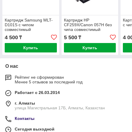
Картридж Samsung MLT-
Картридж HP
Кар
D101S с чипом
CF259X/Canon 057H без
с чи
совместимый
чипа совместимый
4 500
5 500
4 0
₸
₸
Купить
Купить
О нас
Рейтинг не сформирован
Менее 5 отзывов за последний год
Работает с 26.03.2014
г. Алматы
улица Магистральная 17Б, Алматы, Казахстан
Контакты
Сегодня выходной