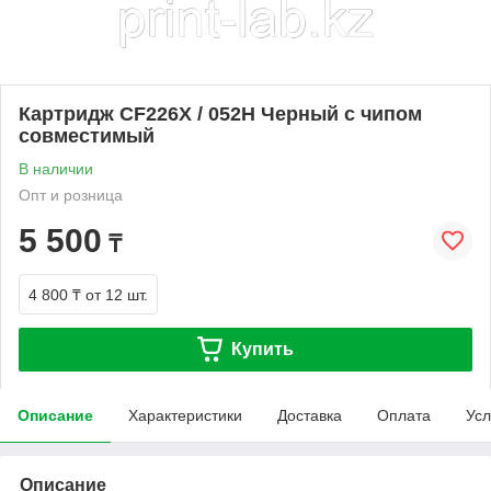
Картридж CF226X / 052H Черный с чипом
совместимый
В наличии
Опт и розница
5 500
₸
4 800 ₸
от 12 шт.
Купить
Описание
Характеристики
Доставка
Оплата
Усл
Описание