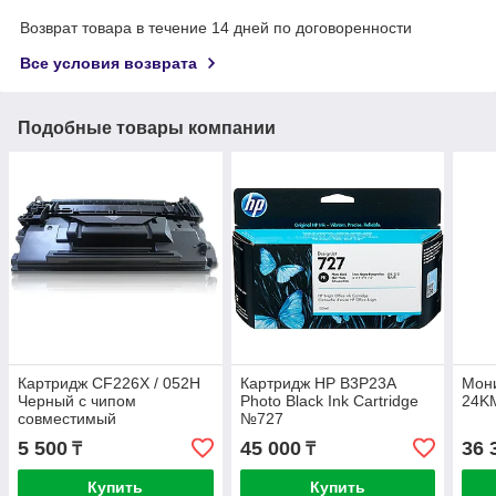
Возврат товара в течение 14 дней по договоренности
Все условия возврата
Подобные товары компании
Картридж CF226X / 052H
Картридж HP B3P23A
Мон
Черный с чипом
Photo Black Ink Cartridge
24K
совместимый
№727
5 500
45 000
36 
₸
₸
Купить
Купить