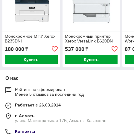
Монохромное МФУ Xerox
Монохромный принтер
Мон
B235DNI
Xerox VersaLink B620DN
Work
180 000
537 000
87 
₸
₸
Купить
Купить
О нас
Рейтинг не сформирован
Менее 5 отзывов за последний год
Работает с 26.03.2014
г. Алматы
улица Магистральная 17Б, Алматы, Казахстан
Контакты