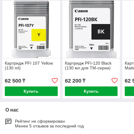
Картридж PFI 107 Yellow
Картридж PFI-120 Black
Карт
(130 ml)
(130 мл для ТМ-серии)
Matt
62 500
62 200
62 
₸
₸
Купить
Купить
О нас
Рейтинг не сформирован
Менее 5 отзывов за последний год